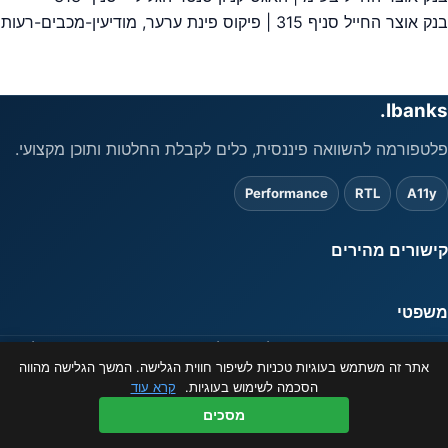
יווט
בנק אוצר החייל סניף 315 | פיקוס פינת ערער, מודיעין-מכבים-רעות
Ibanks.
פלטפורמה להשוואה פיננסית, כלים לקבלת החלטות ותוכן מקצועי.
Performance
RTL
A11y
קישורים מהירים
משפטי
המידע באתר מוצג כשירות לציבור בלבד ואינו מהווה ייעוץ פיננסי. ט.ל.ח.
אתר זה משתמש בעוגיות טכניות לשיפור חווית הגלישה. המשך הגלישה מהווה
© 2026 ibanks.co.il
הסכמה לשימוש בעוגיות.
קרא עוד
מסכים