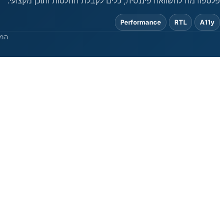
פלטפורמה להשוואה פיננסית, כלים לקבלת החלטות ותוכן מקצועי.
Performance
RTL
A11y
המי