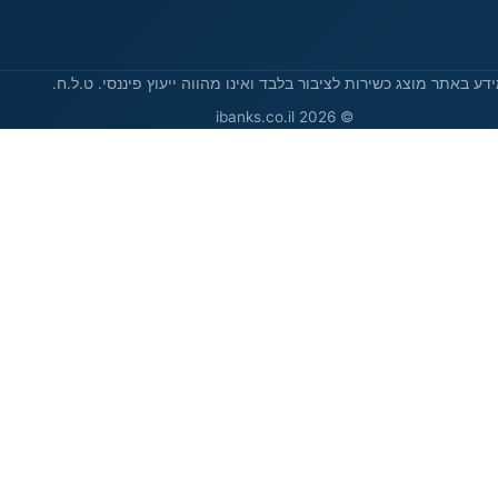
דע באתר מוצג כשירות לציבור בלבד ואינו מהווה ייעוץ פיננסי. ט.ל.ח.
© 2026 ibanks.co.il