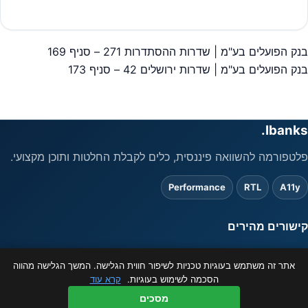
#
בנק הפועלים שעות פתיחה
בנק הפועלים בע"מ | שדרות ההסתדרות 271 – סניף 169
יווט
בנק הפועלים בע"מ | שדרות ירושלים 42 – סניף 173
Ibanks.
פלטפורמה להשוואה פיננסית, כלים לקבלת החלטות ותוכן מקצועי.
Performance
RTL
A11y
קישורים מהירים
אתר זה משתמש בעוגיות טכניות לשיפור חווית הגלישה. המשך הגלישה מהווה
משפטי
הסכמה לשימוש בעוגיות.
קרא עוד
המידע באתר מוצג כשירות לציבור בלבד ואינו מהווה ייעוץ פיננסי. ט.ל.ח.
מסכים