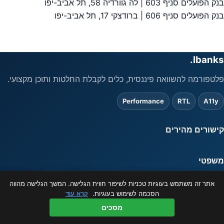
בנק הפועלים סניף 603 | לה גוורדיה 58, תל אביב-יפו
יווט
בנק הפועלים סניף 606 | ברודצקי 17, תל אביב-יפו
Ibanks.
פלטפורמה להשוואה פיננסית, כלים לקבלת החלטות ותוכן מקצועי.
Performance
RTL
A11y
קישורים מהירים
משפטי
המידע באתר מוצג כשירות לציבור בלבד ואינו מהווה ייעוץ פיננסי. ט.ל.ח.
אתר זה משתמש בעוגיות טכניות לשיפור חווית הגלישה. המשך הגלישה מהווה
© 2026 ibanks.co.il
הסכמה לשימוש בעוגיות.
קרא עוד
מסכים