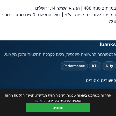
בנק יהב סניף 488 | הנשיא השישי 14, ירושלים
יווט
בנק יהב לעובדי המדינה בע"מ | בעלי המלאכה 0 צים סנטר – סניף
724
Ibanks.
פלטפורמה להשוואה פיננסית, כלים לקבלת החלטות ותוכן מקצועי.
Performance
RTL
A11y
קישורים מהירים
אתר זה משתמש בעוגיות טכניות לשיפור חווית הגלישה. המשך הגלישה מהווה
משפטי
הסכמה לשימוש בעוגיות.
קרא עוד
המידע באתר מוצג כשירות לציבור בלבד ואינו מהווה ייעוץ פיננסי. ט.ל.ח.
מסכים
© 2026 ibanks.co.il