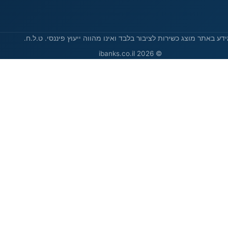
דע באתר מוצג כשירות לציבור בלבד ואינו מהווה ייעוץ פיננסי. ט.ל.ח.
© 2026 ibanks.co.il