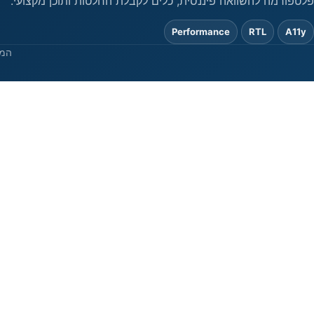
פלטפורמה להשוואה פיננסית, כלים לקבלת החלטות ותוכן מקצועי.
Performance
RTL
A11y
המי