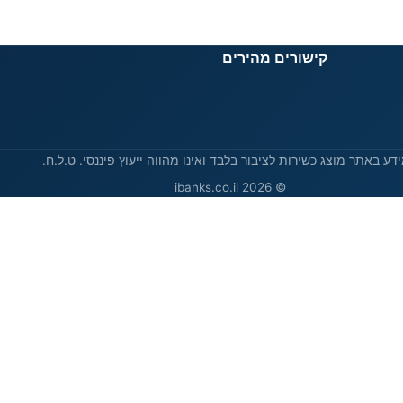
קישורים מהירים
דע באתר מוצג כשירות לציבור בלבד ואינו מהווה ייעוץ פיננסי. ט.ל.ח.
© 2026 ibanks.co.il