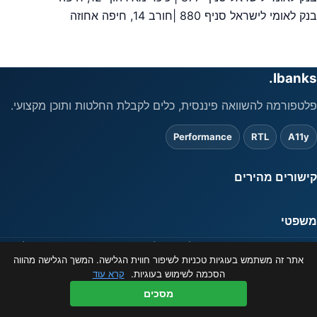
יווט
בנק לאומי לישראל סניף 880 |חורב 14, חיפה אחוזה
Ibanks.
פלטפורמה להשוואה פיננסית, כלים לקבלת החלטות ותוכן מקצועי.
Performance
RTL
A11y
קישורים מהירים
משפטי
המידע באתר מוצג כשירות לציבור בלבד ואינו מהווה ייעוץ פיננסי. ט.ל.ח.
אתר זה משתמש בעוגיות טכניות לשיפור חווית הגלישה. המשך הגלישה מהווה
© 2026 ibanks.co.il
הסכמה לשימוש בעוגיות.
קרא עוד
מסכים