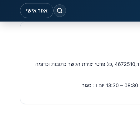
אזור אישי
בנק לאומי לישראל בע"מ סניף בנקאות פרטית הרצליה בכתובת: המנופים 15 בית לידר אזור תעשיה הרצליה – סניף מספר 614 מיקוד,4672510 ,כל פרטי יצירת הקשר כתובות וכדומה