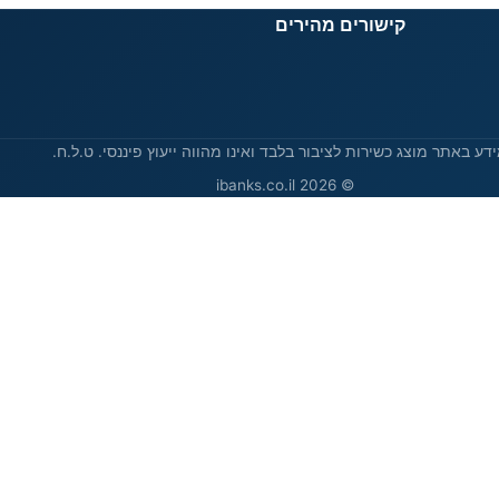
קישורים מהירים
דע באתר מוצג כשירות לציבור בלבד ואינו מהווה ייעוץ פיננסי. ט.ל.ח.
© 2026 ibanks.co.il