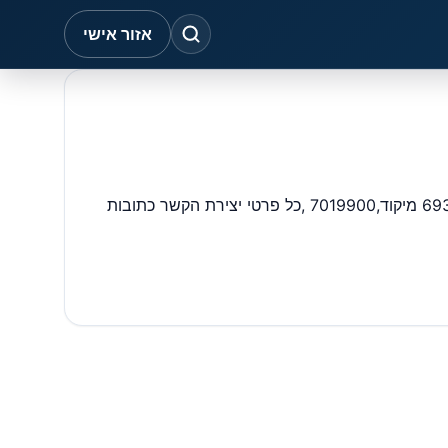
אזור אישי
בנק לאומי לישראל בע"מ סניף עסקים איילון בכתובת: רחוב הערבה (בית מוטורולה), איירפורט סיטי 0 אירפורט סיטי – סניף מספר 693 מיקוד,7019900 ,כל פרטי יצירת הקשר כתובות