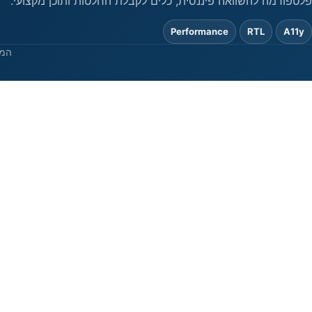
פלטפורמה להשוואה פיננסית, כלים לקבלת החלטות ותוכן מקצועי.
Performance
RTL
A11y
המי