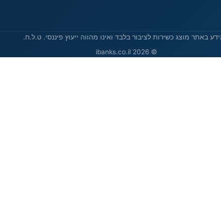
דע באתר מוצג כשירות לציבור בלבד ואינו מהווה ייעוץ פיננסי. ט.ל.ח.
© 2026 ibanks.co.il