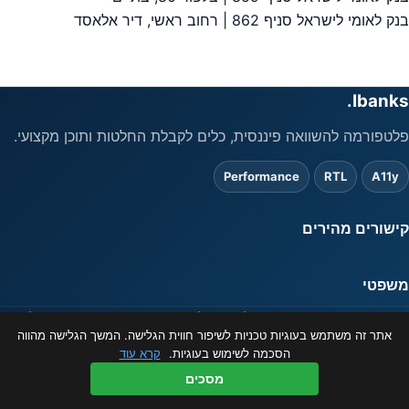
יווט
בנק לאומי לישראל סניף 862 | רחוב ראשי, דיר אלאסד
Ibanks.
פלטפורמה להשוואה פיננסית, כלים לקבלת החלטות ותוכן מקצועי.
Performance
RTL
A11y
קישורים מהירים
משפטי
המידע באתר מוצג כשירות לציבור בלבד ואינו מהווה ייעוץ פיננסי. ט.ל.ח.
אתר זה משתמש בעוגיות טכניות לשיפור חווית הגלישה. המשך הגלישה מהווה
© 2026 ibanks.co.il
הסכמה לשימוש בעוגיות.
קרא עוד
מסכים