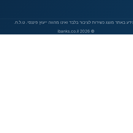
דע באתר מוצג כשירות לציבור בלבד ואינו מהווה ייעוץ פיננסי. ט.ל.ח.
© 2026 ibanks.co.il