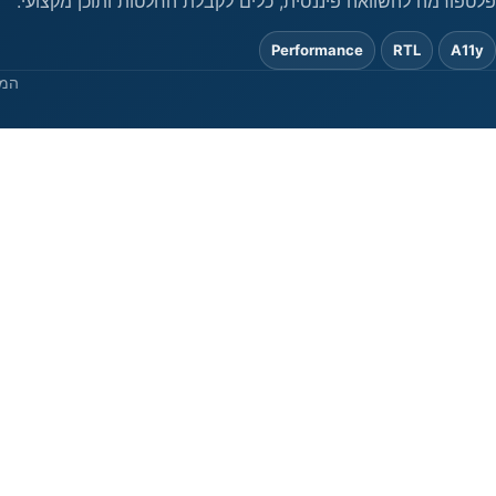
פלטפורמה להשוואה פיננסית, כלים לקבלת החלטות ותוכן מקצועי.
Performance
RTL
A11y
המי