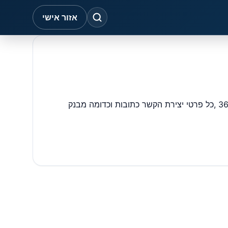
אזור אישי
בנק מסד בע"מ סניף שלוחת אורנים – סניף חיפה בכתובת: המכללה האקדמית לחינוך, דאר טבעון 0 – סניף מספר 2 מיקוד,3600600 ,כל פרטי יצירת הקשר כתובות וכדומה מבנק