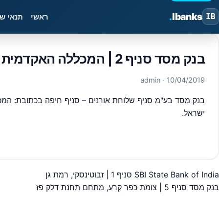
.
Ibanks
IB
ראשי
תנאי ש
בנק מסד סניף 2 | המכללה האקדמית לחינוך, דאר טבעון
· admin
10/04/2019
ישראל.
#
בנק מסד כניסה לחשבון
SBI State Bank of India סניף 1 | זבוטינסקי, רמת גן
יווט
בנק מסד סניף 5 | צומת כפר קרע, מתחם תחנת דלק פז