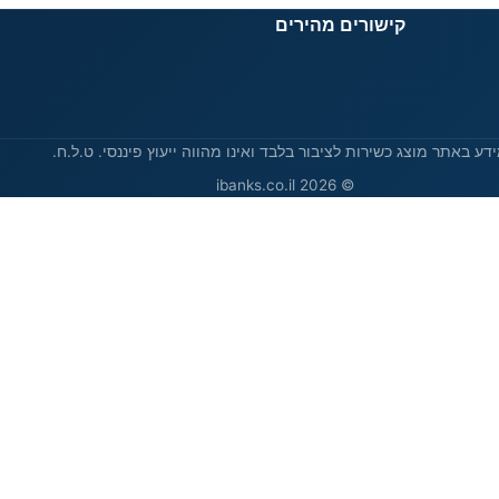
קישורים מהירים
דע באתר מוצג כשירות לציבור בלבד ואינו מהווה ייעוץ פיננסי. ט.ל.ח.
© 2026 ibanks.co.il