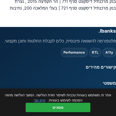
בנק מרכנתיל דיסקונט סניף 711 | הר הקפיצה 2015 , נצרת
יווט
בנק מרכנתיל דיסקונט סניף 721 | בעלי המלאכה 200, נתיבות
Ibanks.
פלטפורמה להשוואה פיננסית, כלים לקבלת החלטות ותוכן מקצועי.
Performance
RTL
A11y
קישורים מהירים
משפטי
המידע באתר מוצג כשירות לציבור בלבד ואינו מהווה ייעוץ פיננסי. ט.ל.ח.
אתר זה משתמש בעוגיות טכניות לשיפור חווית הגלישה. המשך הגלישה מהווה
© 2026 ibanks.co.il
הסכמה לשימוש בעוגיות.
קרא עוד
מסכים