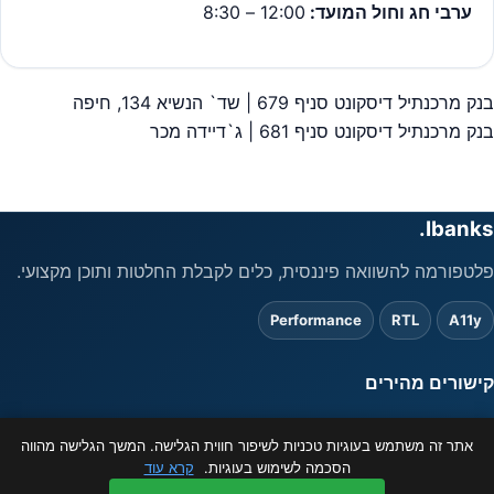
ערבי חג וחול המועד:
12:00 – 8:30
בנק מרכנתיל דיסקונט סניף 679 | שד` הנשיא 134, חיפה
יווט
בנק מרכנתיל דיסקונט סניף 681 | ג`דיידה מכר
Ibanks.
פלטפורמה להשוואה פיננסית, כלים לקבלת החלטות ותוכן מקצועי.
Performance
RTL
A11y
קישורים מהירים
אתר זה משתמש בעוגיות טכניות לשיפור חווית הגלישה. המשך הגלישה מהווה
משפטי
הסכמה לשימוש בעוגיות.
קרא עוד
המידע באתר מוצג כשירות לציבור בלבד ואינו מהווה ייעוץ פיננסי. ט.ל.ח.