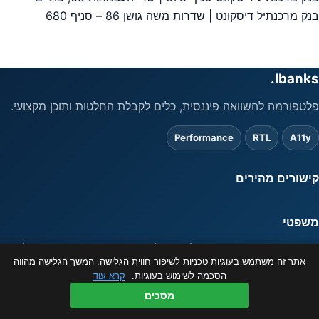
יווט
בנק מרכנתיל דיסקונט | שדרות משה גושן 86 – סניף 680
Ibanks.
פלטפורמה להשוואה פיננסית, כלים לקבלת החלטות ותוכן מקצועי.
Performance
RTL
A11y
קישורים מהירים
משפטי
המידע באתר מוצג כשירות לציבור בלבד ואינו מהווה ייעוץ פיננסי. ט.ל.ח.
אתר זה משתמש בעוגיות טכניות לשיפור חווית הגלישה. המשך הגלישה מהווה
© 2026 ibanks.co.il
הסכמה לשימוש בעוגיות.
קרא עוד
מסכים