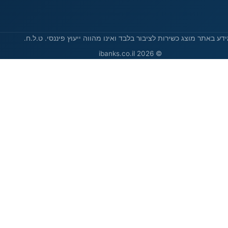
דע באתר מוצג כשירות לציבור בלבד ואינו מהווה ייעוץ פיננסי. ט.ל.ח.
© 2026 ibanks.co.il