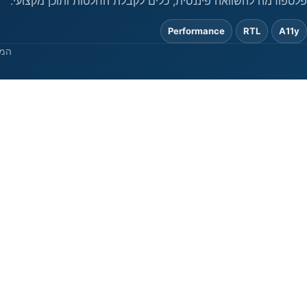
פלטפורמה להשוואה פיננסית, כלים לקבלת החלטות ותוכן מקצועי.
Performance
RTL
A11y
המי